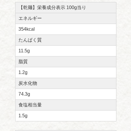
【乾麺】栄養成分表示 100g当り
エネルギー
354kcal
たんぱく質
11.5g
脂質
1.2g
炭水化物
74.3g
食塩相当量
1.5g