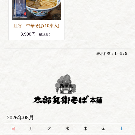
皿谷 中華そば(10束入)
3,900円
（税込み）
表示件数：1～5 / 5
2026年08月
日
月
火
水
木
金
土