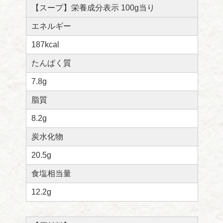
【スープ】栄養成分表示 100g当り
エネルギー
187kcal
たんぱく質
7.8g
脂質
8.2g
炭水化物
20.5g
食塩相当量
12.2g