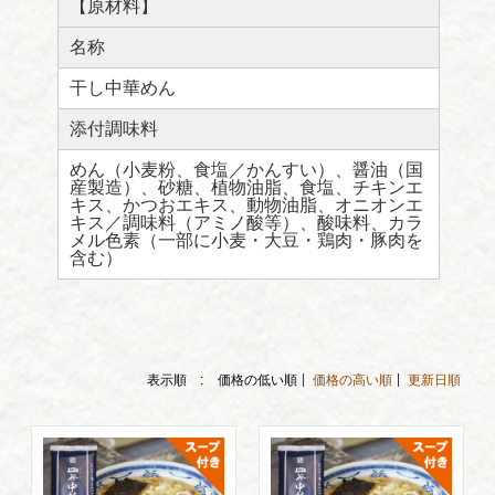
【原材料】
名称
干し中華めん
添付調味料
めん（小麦粉、食塩／かんすい）、醤油（国
産製造）、砂糖、植物油脂、食塩、チキンエ
キス、かつおエキス、動物油脂、オニオンエ
キス／調味料（アミノ酸等）、酸味料、カラ
メル色素（一部に小麦・大豆・鶏肉・豚肉を
含む）
表示順 :
価格の低い順
価格の高い順
更新日順