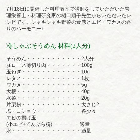
7月18日に開催した料理教室で講師をしていただいた管
理栄養士・料理研究家の樋口順子先生からいただいたレ
シピです。シャキシャキ野菜の食感とエビ・ワカメの香
りのハーモニー♪
冷しゃぶそうめん 材料(2人分)
そうめん・・・・・・・・・・・2人分
豚ロース薄切り肉・・・・・・・100g
玉ねぎ・・・・・・・・・・・・10g
レタス・・・・・・・・・・・・1枚
ワカメ・・・・・・・・・・・・5g
大根・・・・・・・・・・・・・40g
水菜・・・・・・・・・・・・・20g
片栗粉・・・・・・・・・・・・大さじ2
塩・コショウ・・・・・・・・・各少々
エビの揚げ玉
(小エビ+てんぷら粉) ・・・・・ 適量
氷・・・・・・・・・・・・・・適量