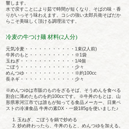
響します。
水で戻すことにより茹で時間が短くなり、そばの味・香
りがいっそう味わえます。コシの強い太郎兵衛そばだか
らこそ美味しく頂ける調理法です。
冷麦の牛つけ麺 材料(2人分)
元気冷麦・・・・・・・・・・・1束(2人前)
牛丼のもと・・・・・・・・・・※1袋
玉ねぎ・・・・・・・・・・・・1/4個
ごぼう・・・・・・・・・・・・少々
めんつゆ・・・・・・・・・・・※約100cc
長ネギ・・・・・・・・・・・・少々
※めんつゆは市販のものをざるそば、そうめんを食べる
割合に薄めたものを約100ccです。 ※牛丼のもとは、山
形県寒河江市では誰もが知ってる食品メーカー、日東ベ
ストの冷凍食品 牛丼の素DX・一袋185gを使いました♪
玉ねぎ、ごぼうを鍋で炒める
炒め終わったら、牛丼のもと、めんつゆを加える。