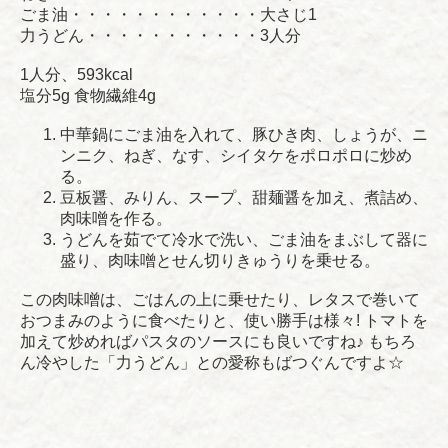
ごま油・・・・・・・・・・・・大さじ1
力うどん・・・・・・・・・・・3人分
1人分、593kcal
塩分5g 食物繊維4g
中華鍋にごま油を入れて、豚ひき肉、しょうが、ニ
ンニク、ねぎ、なす、シイタケをポロポロに炒め
る。
豆板醤、みりん、スープ、甜麺醤を加え、煮詰め、
肉味噌を作る。
うどんを茹でて冷水で洗い、ごま油をまぶして器に
盛り、肉味噌とせん切りきゅうりを乗せる。
この肉味噌は、ごはんの上に乗せたり、レタスで巻いて
おつまみのように食べたりと、使い勝手は様々! トマトを
加えて炒めればパスタのソースにも良いですね♪ もちろ
ん冷やした「力うどん」との愛称もばつぐんですよ☆