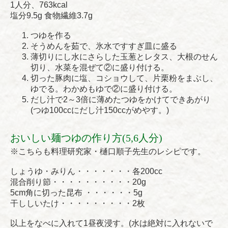
1人分、763kcal
塩分9.5g 食物繊維3.7g
つゆを作る
そうめんを茹で、氷水ですすぎ皿に盛る
薄切りにし水にさらした玉葱とレタス、大根のせん
切り、水菜を混ぜて②に盛り付ける。
切った豚肉に塩、コショウして、片栗粉をまぶし、
ゆでる。わかめもゆで②に盛り付ける。
だし汁で2～3倍に薄めたつゆをかけてできあがり
(つゆ100ccにだし汁150ccがめやす。)
おいしい麺つゆの作り方(5,6人分)
※こちらも料理研究家・樋口順子先生のレシピです。
しょうゆ・みりん・・・・・・・各200cc
混合削り節・・・・・・・・・・20g
5cm角に切った昆布 ・・・・・・5g
干ししいたけ・・・・・・・・・2枚
以上をなべに入れて1昼夜浸す。(水は絶対に入れないで