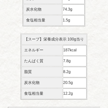
炭水化物
74.3g
食塩相当量
1.5g
【スープ】栄養成分表示 100g当り
エネルギー
187kcal
たんぱく質
7.8g
脂質
8.2g
炭水化物
20.5g
食塩相当量
12.2g