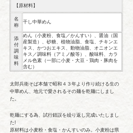
【原材料】
名
干し中華めん
称
めん（小麦粉、食塩／かんすい）、醤油（国
添
産製造）、砂糖、植物油脂、食塩、チキンエ
付
キス、かつおエキス、動物油脂、オニオンエ
調
キス／調味料（アミノ酸等）、酸味料、カラ
味
メル色素（一部に小麦・大豆・鶏肉・豚肉を
料
含む）
太郎兵衛そば本舗で昭和４３年より作り続ける生の
中華めん、地元で愛されるその麺を乾麺にしまし
た。
乾麺にする為、試行錯誤を繰り返し完成いたしまし
た!
原材料は小麦粉・食塩・かんすいのみ。小麦粉は県