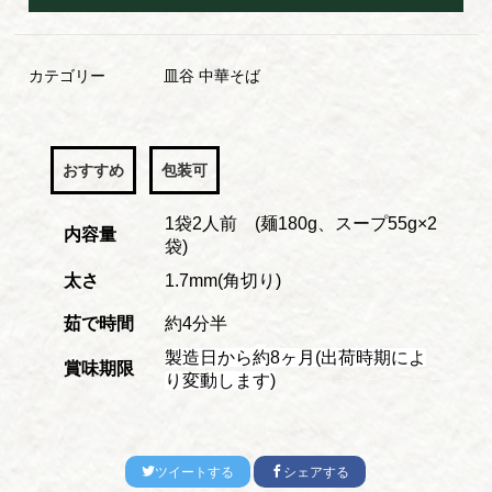
カテゴリー
皿谷 中華そば
おすすめ
包装可
1袋2人前 (麺180g、スープ55g×2
内容量
袋)
太さ
1.7mm(角切り)
茹で時間
約4分半
製造日から約8ヶ月(出荷時期によ
賞味期限
り変動します)
ツイートする
シェアする