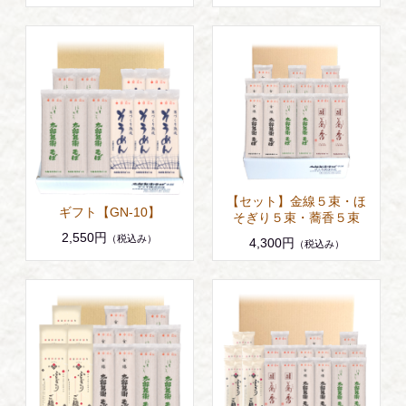
【セット】金線５束・ほ
ギフト【GN-10】
そぎり５束・蕎香５束
2,550円
（税込み）
4,300円
（税込み）