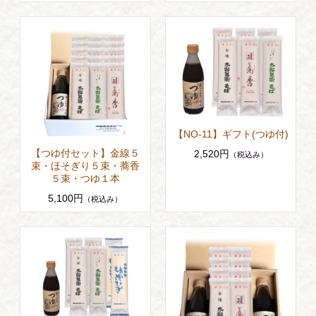
【NO-11】ギフト(つゆ付)
【つゆ付セット】金線５
2,520円
（税込み）
束・ほそぎり５束・蕎香
５束・つゆ１本
5,100円
（税込み）