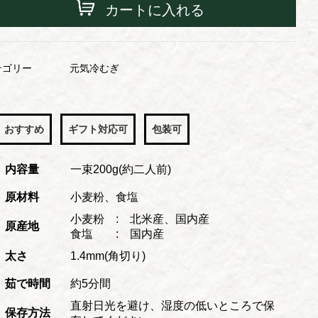
カートに入れる
テゴリー
元気冷むぎ
おすすめ
ギフト対応可
包装可
内容量
一束200g(約二人前)
原材料
小麦粉、食塩
小麦粉 : 北米産、国内産
原産地
食塩 : 国内産
太さ
1.4mm(角切り)
茹で時間
約5分間
直射日光を避け、湿度の低いところで保
保存方法