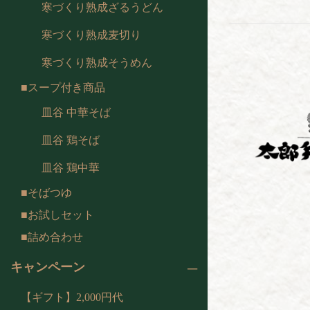
寒づくり熟成ざるうどん
寒づくり熟成麦切り
寒づくり熟成そうめん
スープ付き商品
皿谷 中華そば
皿谷 鶏そば
皿谷 鶏中華
そばつゆ
お試しセット
詰め合わせ
キャンペーン
【ギフト】2,000円代