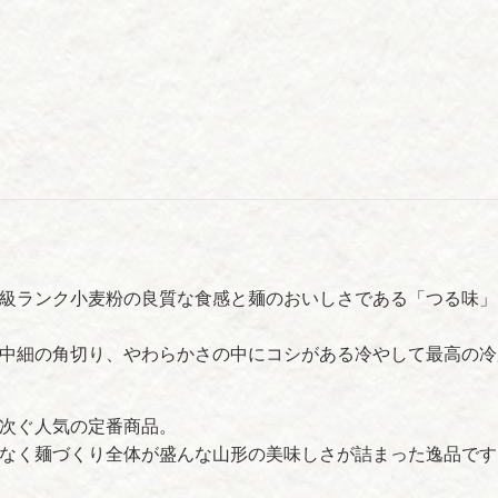
級ランク小麦粉の良質な食感と麺のおいしさである「つる味」
中細の角切り、やわらかさの中にコシがある冷やして最高の冷
次ぐ人気の定番商品。
なく麺づくり全体が盛んな山形の美味しさが詰まった逸品です