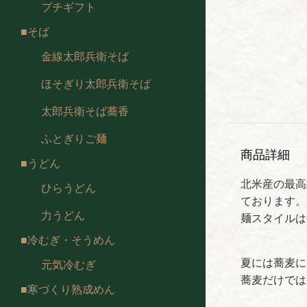
プチギフト
そば
金線太郎兵衛そば
ほそぎり太郎兵衛そば
太郎兵衛そば蕎香
ふとぎりご麺
商品詳細
うどん
北米産の最高
ひらうどん
ております。
力うどん
麺スタイルは
冷むぎ・そうめん
夏には蕎麦に
元気冷むぎ
蕎麦だけでは
寒づくり熟成めん