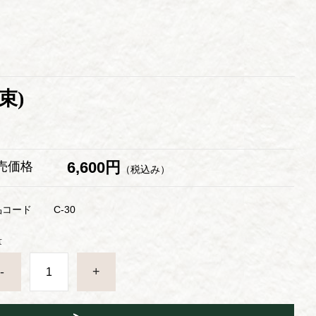
束)
6,600円
売価格
（税込み）
品コード
C-30
量
-
+