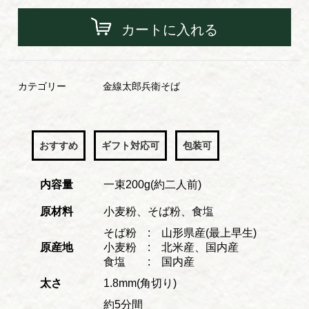
カートに入れる
カテゴリー
金線太郎兵衛そば
おすすめ
ギフト対応可
包装可
内容量
一束200g(約二人前)
原材料
小麦粉、そば粉、食塩
そば粉 : 山形県産(最上早生)
原産地
小麦粉 : 北米産、国内産
食塩 : 国内産
太さ
1.8mm(角切り)
約5分間