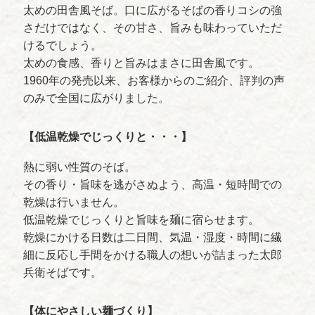
太めの田舎風そば。口に広がるそばの香りコシの強
さだけではなく、その甘さ、旨みも味わっていただ
けるでしょう。
太めの食感、香りと旨みはまさに田舎風です。
1960年の発売以来、お客様からのご紹介、評判の声
のみで全国に広がりました。
【低温乾燥でじっくりと・・・】
熱に弱い性質のそば。
その香り・旨味を逃がさぬよう、高温・短時間での
乾燥は行いません。
低温乾燥でじっくりと旨味を麺に宿らせます。
乾燥にかける日数は二日間、気温・湿度・時間に繊
細に反応し手間をかける職人の想いが詰まった太郎
兵衛そばです。
【体にやさしい麺づくり】