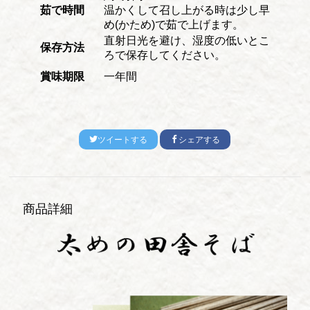
茹で時間
温かくして召し上がる時は少し早
め(かため)で茹で上げます。
直射日光を避け、湿度の低いとこ
保存方法
ろで保存してください。
賞味期限
一年間
ツイートする
シェアする
商品詳細